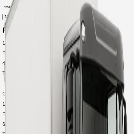
*Imagem meramente ilustrativa.
Montar Plano
Ficha técnica
11 ton
PBT
4x2
Tração
Diesel
Combustível
190 cv
Potência
610 Nm