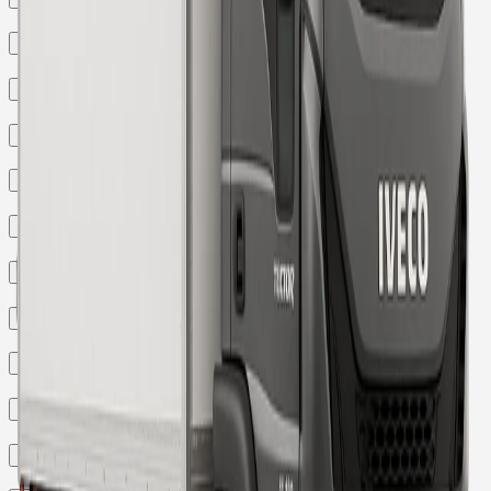
Quais são as condições de pagamento?
A manutenção dos veículos está incluída no contrato?
O que acontece ao término do contrato de locação?
Posso cancelar o contrato antes do término?
Como faço para contratar o serviço?
Existe suporte ao cliente durante o período de locação?
Como é feita a entrega dos veículos?
Posso customizar os veículos alugados?
Existe um limite de quilometragem durante o período de locação?
Quando inicia o pagamento da primeira mensalidade?