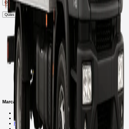
O caminhão já vem com implemento?
Quais impostos são isentos na locação?
Marcas
Arrow
Fever
Iveco
JAC