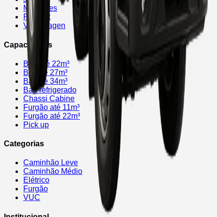
Mercedes
Renault
Volkswagen
Capacidades
Baú até 22m³
Baú de 27m³
Baú de 34m³
Baú refrigerado
Chassi Cabine
Furgão até 11m³
Furgão até 22m³
Pick up
Categorias
Caminhão Leve
Caminhão Médio
Elétrico
Furgão
VUC
Institucional