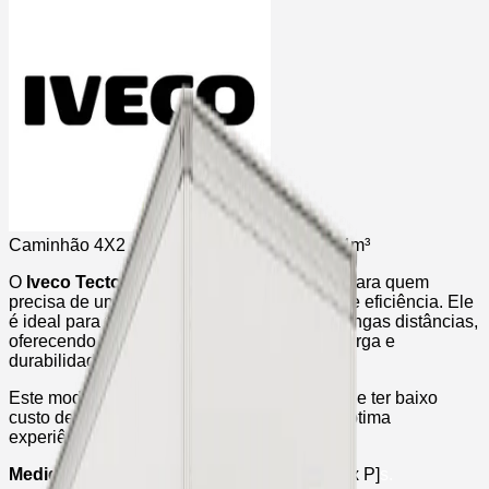
Caminhão 4X2 de 10/11 Ton com Baú de 34m³
O
Iveco Tector 11-190
é a escolha perfeita para quem
precisa de um caminhão que combine força e eficiência. Ele
é ideal para transportar cargas médias em longas distâncias,
oferecendo uma excelente capacidade de carga e
durabilidade.
Este modelo é conhecido por ser econômico e ter baixo
custo de manutenção, proporcionando uma ótima
experiência de condução para o motorista³.
Medidas do baú:
6,2m x 2,3m x 2,4m [A x L x P]
s.