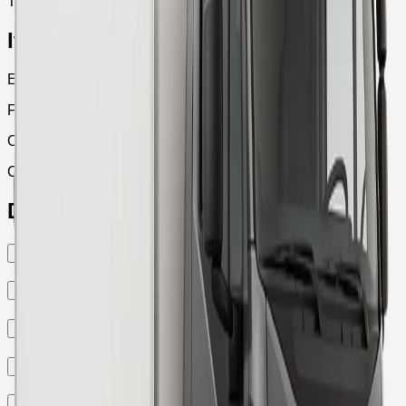
Torque máximo
Itens de série
Euro6
Freio ABS
Controle de tração
Controle de estabilidade
Dúvidas Frequentes
Quem pode alugar os veículos?
Qual é o período mínimo de locação?
Os veículos são novos ou usados?
Quais tipos de veículos estão disponíveis para locação?
Como é feita a análise de crédito?