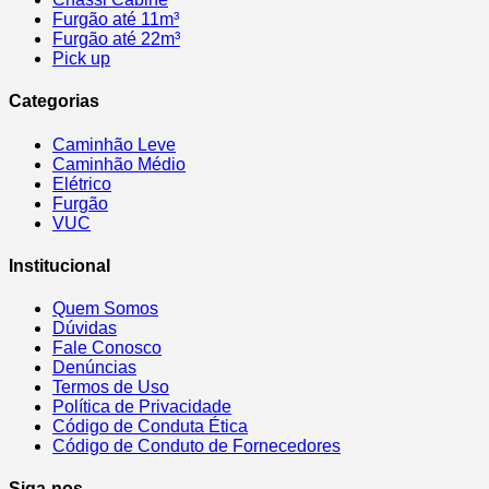
Furgão até 11m³
Furgão até 22m³
Pick up
Categorias
Caminhão Leve
Caminhão Médio
Elétrico
Furgão
VUC
Institucional
Quem Somos
Dúvidas
Fale Conosco
Denúncias
Termos de Uso
Política de Privacidade
Código de Conduta Ética
Código de Conduto de Fornecedores
Siga-nos