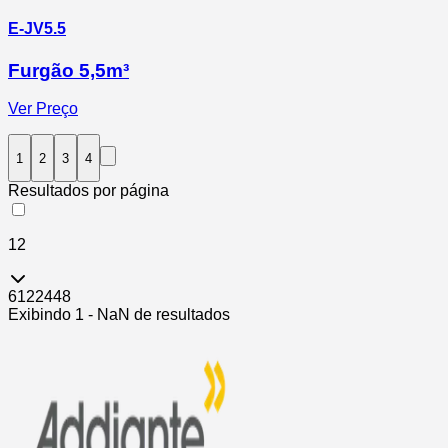
E-JV5.5
Furgão 5,5m³
Ver Preço
1
2
3
4
Resultados por página
12
6
12
24
48
Exibindo
1
-
NaN
de
resultados