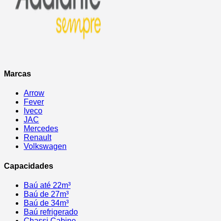
Marcas
Arrow
Fever
Iveco
JAC
Mercedes
Renault
Volkswagen
Capacidades
Baú até 22m³
Baú de 27m³
Baú de 34m³
Baú refrigerado
Chassi Cabine